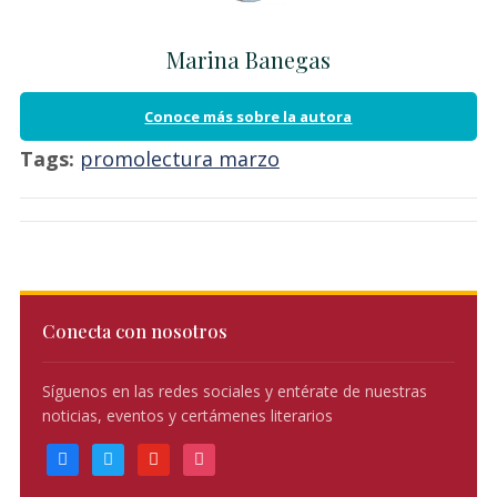
Marina Banegas
Conoce más sobre la autora
Tags:
promolectura marzo
Conecta con nosotros
Síguenos en las redes sociales y entérate de nuestras
noticias, eventos y certámenes literarios
facebook
twitter
youtube
instagram