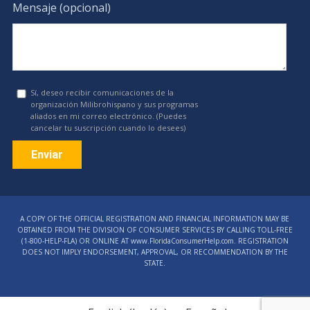
Mensaje (opcional)
Sí, deseo recibir comunicaciones de la
organización Milibrohispano y sus programas
aliados en mi correo electrónico. (Puedes
cancelar tu suscripción cuando lo desees)
Constant
Contact
A COPY OF THE OFFICIAL REGISTRATION AND FINANCIAL INFORMATION MAY BE
Use.
OBTAINED FROM THE DIVISION OF CONSUMER SERVICES BY CALLING TOLL-FREE
Please
(1‑800‑HELP‑FLA) OR ONLINE AT www.FloridaConsumerHelp.com. REGISTRATION
DOES NOT IMPLY ENDORSEMENT, APPROVAL, OR RECOMMENDATION BY THE
leave
STATE.
this
field
blank.