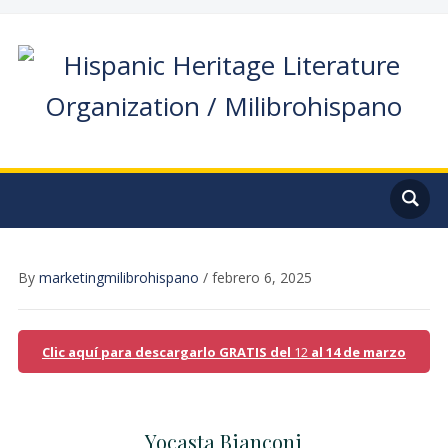
By
marketingmilibrohispano
/
febrero 6, 2025
Clic aquí para descargarlo GRATIS del
12
al 14 de marzo
Yocasta Bianconi