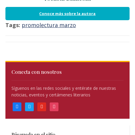
Conoce más sobre la autora
Tags:
promolectura marzo
Conecta con nosotros
Síguenos en las redes sociales y entérate de nuestras
noticias, eventos y certámenes literarios
facebook
twitter
youtube
instagram
Búsqueda en el sitio