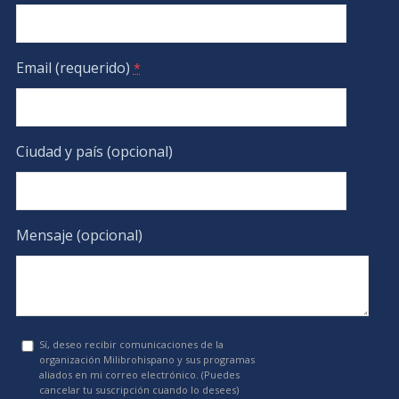
Email (requerido)
*
Ciudad y país (opcional)
Mensaje (opcional)
Sí, deseo recibir comunicaciones de la
organización Milibrohispano y sus programas
aliados en mi correo electrónico. (Puedes
cancelar tu suscripción cuando lo desees)