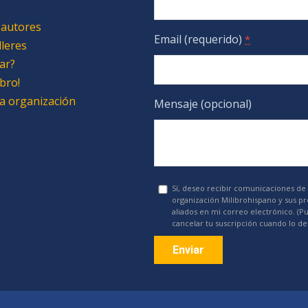
 autores
Email (requerido)
*
lleres
ar?
bro!
 la organización
Mensaje (opcional)
Sí, deseo recibir comunicaciones de 
organización Milibrohispano y sus p
aliados en mi correo electrónico. (P
cancelar tu suscripción cuando lo de
Constant
Contact