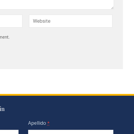
ment.
ín
Apellido
*