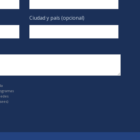
Ciudad y país (opcional)
la
rogramas
uedes
sees)