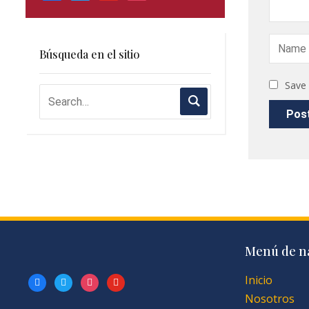
Búsqueda en el sitio
Save 
Menú de n
Inicio
facebook
twitter
instagram
youtube
Nosotros