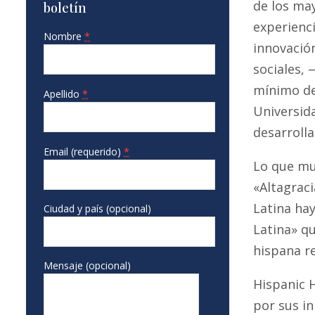
de los may
boletín
experienci
Nombre
*
innovación
sociales,
mínimo de 
Apellido
*
Universida
desarrolla
Email (requerido)
*
Lo que mu
«Altagraci
Latina hay
Ciudad y país (opcional)
Latina» q
hispana re
Mensaje (opcional)
Hispanic 
por sus in