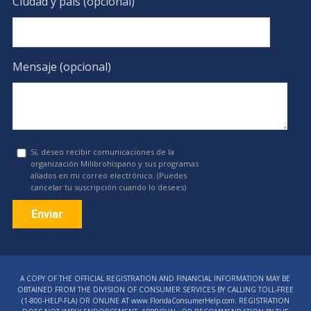
Ciudad y país (opcional)
Mensaje (opcional)
Sí, deseo recibir comunicaciones de la
organización Milibrohispano y sus programas
aliados en mi correo electrónico. (Puedes
cancelar tu suscripción cuando lo desees)
Constant
Contact
A COPY OF THE OFFICIAL REGISTRATION AND FINANCIAL INFORMATION MAY BE
Use.
OBTAINED FROM THE DIVISION OF CONSUMER SERVICES BY CALLING TOLL-FREE
Please
(1‑800‑HELP‑FLA) OR ONLINE AT www.FloridaConsumerHelp.com. REGISTRATION