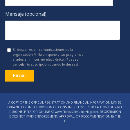
Mensaje (opcional)
Sí, deseo recibir comunicaciones de la
organización Milibrohispano y sus programas
aliados en mi correo electrónico. (Puedes
cancelar tu suscripción cuando lo desees)
Constant
Contact
A COPY OF THE OFFICIAL REGISTRATION AND FINANCIAL INFORMATION MAY BE
Use.
OBTAINED FROM THE DIVISION OF CONSUMER SERVICES BY CALLING TOLL-FREE
Please
(1‑800‑HELP‑FLA) OR ONLINE AT www.FloridaConsumerHelp.com. REGISTRATION
DOES NOT IMPLY ENDORSEMENT, APPROVAL, OR RECOMMENDATION BY THE
leave
STATE.
this