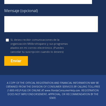
Mensaje (opcional)
Sí, deseo recibir comunicaciones de la
organización Milibrohispano y sus programas
aliados en mi correo electrónico. (Puedes
cancelar tu suscripción cuando lo desees)
Constant
Contact
A COPY OF THE OFFICIAL REGISTRATION AND FINANCIAL INFORMATION MAY BE
Use.
OBTAINED FROM THE DIVISION OF CONSUMER SERVICES BY CALLING TOLL-FREE
Please
(1‑800‑HELP‑FLA) OR ONLINE AT www.FloridaConsumerHelp.com. REGISTRATION
DOES NOT IMPLY ENDORSEMENT, APPROVAL, OR RECOMMENDATION BY THE
leave
STATE.
this