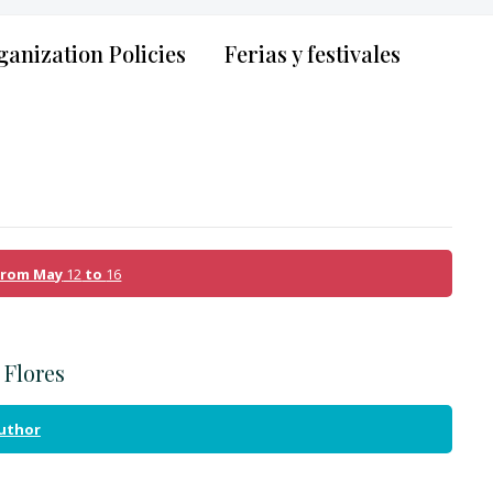
anization Policies
Ferias y festivales
 from May
12
to
16
 Flores
author