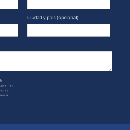
Ciudad y país (opcional)
la
rogramas
uedes
sees)