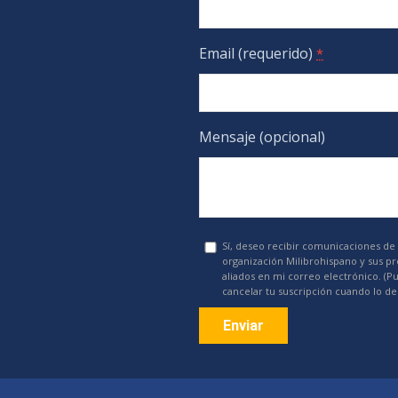
Email (requerido)
*
Mensaje (opcional)
Sí, deseo recibir comunicaciones de 
organización Milibrohispano y sus p
aliados en mi correo electrónico. (P
cancelar tu suscripción cuando lo de
Constant
Contact