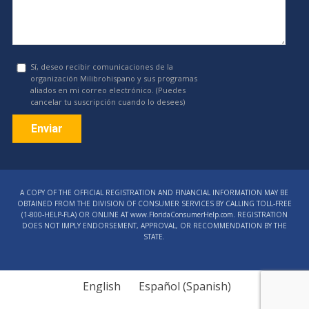
Sí, deseo recibir comunicaciones de la
organización Milibrohispano y sus programas
aliados en mi correo electrónico. (Puedes
cancelar tu suscripción cuando lo desees)
Constant
Contact
A COPY OF THE OFFICIAL REGISTRATION AND FINANCIAL INFORMATION MAY BE
Use.
OBTAINED FROM THE DIVISION OF CONSUMER SERVICES BY CALLING TOLL-FREE
Please
(1‑800‑HELP‑FLA) OR ONLINE AT www.FloridaConsumerHelp.com. REGISTRATION
DOES NOT IMPLY ENDORSEMENT, APPROVAL, OR RECOMMENDATION BY THE
leave
STATE.
this
field
blank.
English
Español
(
Spanish
)