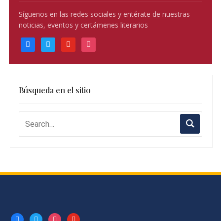
Síguenos en las redes sociales y entérate de nuestras
noticias, eventos y certámenes literarios
facebook
twitter
youtube
instagram
Búsqueda en el sitio
facebook
twitter
instagram
youtube