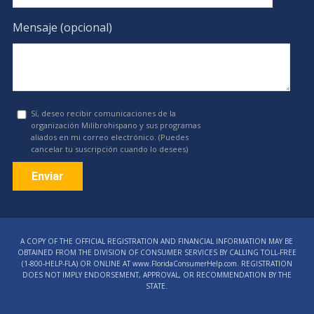
Mensaje (opcional)
Sí, deseo recibir comunicaciones de la
organización Milibrohispano y sus programas
aliados en mi correo electrónico. (Puedes
cancelar tu suscripción cuando lo desees)
Constant
Contact
A COPY OF THE OFFICIAL REGISTRATION AND FINANCIAL INFORMATION MAY BE
Use.
OBTAINED FROM THE DIVISION OF CONSUMER SERVICES BY CALLING TOLL-FREE
Please
(1‑800‑HELP‑FLA) OR ONLINE AT www.FloridaConsumerHelp.com. REGISTRATION
DOES NOT IMPLY ENDORSEMENT, APPROVAL, OR RECOMMENDATION BY THE
leave
STATE.
this