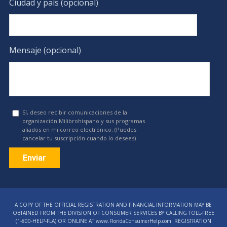
Ciudad y país (opcional)
Mensaje (opcional)
Sí, deseo recibir comunicaciones de la
organización Milibrohispano y sus programas
aliados en mi correo electrónico. (Puedes
cancelar tu suscripción cuando lo desees)
Constant
Contact
A COPY OF THE OFFICIAL REGISTRATION AND FINANCIAL INFORMATION MAY BE
Use.
OBTAINED FROM THE DIVISION OF CONSUMER SERVICES BY CALLING TOLL-FREE
Please
(1‑800‑HELP‑FLA) OR ONLINE AT www.FloridaConsumerHelp.com. REGISTRATION