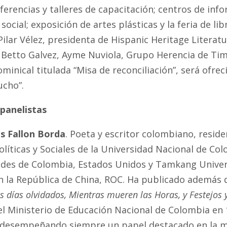
ferencias y talleres de capacitación; centros de in
 social; exposición de artes plásticas y la feria de 
Pilar Vélez, presidenta de Hispanic Heritage Literatu
 Betto Galvez, Ayme Nuviola, Grupo Herencia de Tim
minical titulada “Misa de reconciliación”, será ofre
ucho”.
 panelistas
os Fallon Borda
. Poeta y escritor colombiano, resid
Políticas y Sociales de la Universidad Nacional de 
ades de Colombia, Estados Unidos y Tamkang Univers
n la República de China, ROC. Ha publicado además d
s días olvidados, Mientras mueren las Horas, y Festejos 
el Ministerio de Educación Nacional de Colombia en 
desempeñando siempre un papel destacado en la mis