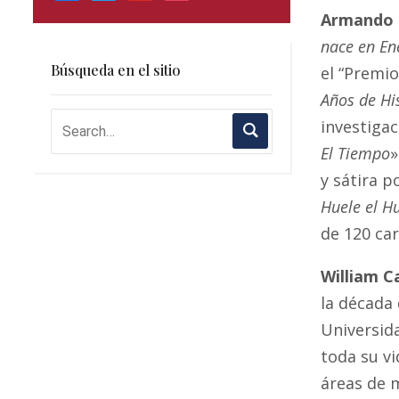
Armando 
nace en En
Búsqueda en el sitio
el “Premio
Años de Hi
investigac
El Tiempo
»
y sátira p
Huele el H
de 120 ca
William 
la década 
Universid
toda su vi
áreas de 