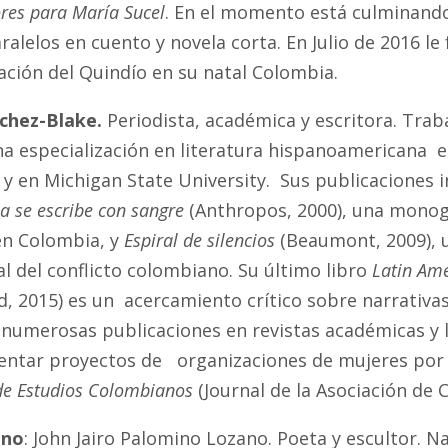
ores para María Sucel
. En el momento está culminando
ralelos en cuento y novela corta. En Julio de 2016 le
ación del Quindío en su natal Colombia.
nchez-Blake.
Periodista, académica y escritora. Tra
na especialización en literatura hispanoamericana e
 y en Michigan State University.
Sus publicaciones i
ia se escribe con sangre
(Anthropos, 2000), una monogr
 en Colombia, y
Espiral de silencios
(Beaumont, 2009),
l del conflicto colombiano. Su último libro
Latin Am
, 2015) es un acercamiento crítico sobre narrativas
numerosas publicaciones en revistas académicas y li
ntar proyectos de organizaciones de mujeres por la
de Estudios Colombianos
(Journal de la Asociación de 
ino
: John Jairo Palomino Lozano. Poeta y escultor. Na