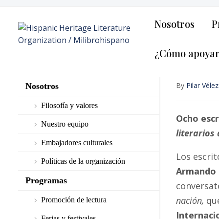
Nosotros
P
¿Cómo apoya
By
Pilar Vélez
Nosotros
Filosofía y valores
Ocho escr
Nuestro equipo
literarios
Embajadores culturales
Los escri
Políticas de la organización
Armando 
Programas
conversat
nación,
que
Promoción de lectura
Internaci
Ferias y festivales