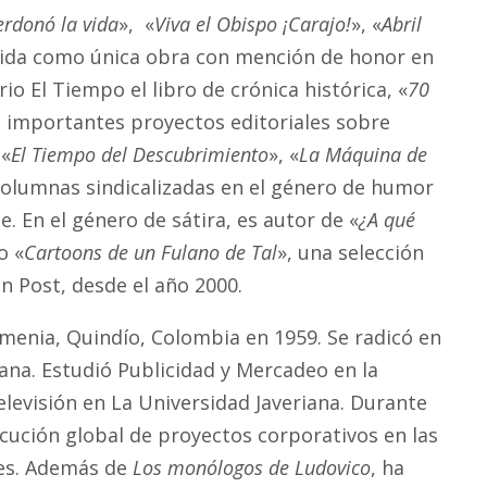
erdonó la vida
», «
Viva el Obispo ¡Carajo!
», «
Abril
cida como única obra con mención de honor en
io El Tiempo el libro de crónica histórica, «
70
io importantes proyectos editoriales sobre
 «
El Tiempo del Descubrimiento
», «
La Máquina de
columnas sindicalizadas en el género de humor
e. En el género de sátira, es autor de «
¿A qué
o «
Cartoons de un Fulano de Tal
», una selección
n Post, desde el año 2000.
rmenia, Quindío, Colombia en 1959. Se radicó en
ana. Estudió Publicidad y Mercadeo en la
evisión en La Universidad Javeriana. Durante
ecución global de proyectos corporativos en las
les. Además de
Los monólogos de Ludovico
, ha