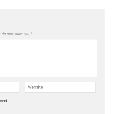
están marcados con
*
ment.