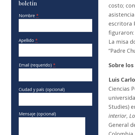
boletín
costo; con
asistencia
Nombre
*
escritora 
figuraron:
Apellido
*
La misa do
“Padre Ch
Sobre los
Email (requerido)
*
Luis Carl
Ciencias 
Ciudad y país (opcional)
universid
Studies) e
Mensaje (opcional)
interior
,
Lo
General d
Colombia 