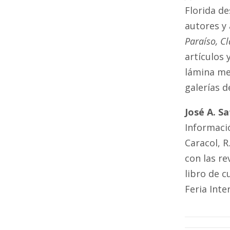
Florida de
autores y
Paraíso, C
artículos 
lámina me
galerías de
José A. S
Informació
Caracol, R
con las re
libro de 
Feria Inte