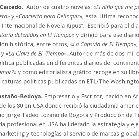
Caicedo.
Autor de cuatro novelas: «
El niño que me p
ero
» y «
Concierto para Delinquir
», esta última recono
 Internacional de Novela Kipus”. Escribió para el diar
storia detenidos en El Tiempo
» y dirigió para ese diar
ión histórica, entre otros, «
La Cápsula de El Tiempo
»,
 y «
La Clave de El Tiempo
». Autor de más de dos mil 
olítica publicadas en diferentes diarios del continent
umor?
» y como editorialista gráfico recoge en su libr
ricaturas políticas publicadas en ETL/The Washingto
Castaño-Bedoya.
Empresario y Escritor, nacido en A
de los 80 en USA donde recibió la ciudadanía americ
ad Jorge Tadeo Lozano de Bogotá y Producción de Tel
da profesional en USA ha liderado la estrategia y ej
marketing y tecnologías al servicio de marcas globa