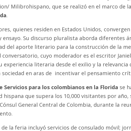
on/ Milibrohispano, que se realizó en el marco de l
ida
.
ores, quienes residen en Estados Unidos, convergen 
y ensayo. Su discurso pluralista aborda diferentes án
ad del aporte literario para la construcción de la m
l conversatorio, cuyo moderador es el escritor Jani
u experiencia literaria desde el exilio y la relevanc
a sociedad en aras de incentivar el pensamiento crít
e Servicios para los colombianos en la Florida
se ha
hispana que supera los 10,000 visitantes por año, s
Cónsul General Central de Colombia, durante la reun
ento.
de la feria incluyó servicios de consulado móvil; jo