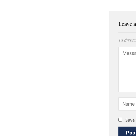
Leave 
Tu direcc
Save 