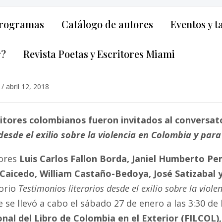
rogramas
Catálogo de autores
Eventos y t
r?
Revista Poetas y Escritores Miami
/
abril 12, 2018
itores colombianos fueron invitados al conversato
 desde el exilio sobre la violencia en Colombia y par
tores
Luis Carlos Fallon Borda, Janiel Humberto Pem
Caicedo,
William Castaño-Bedoya, José Satizabal y
orio
Testimonios literarios desde el exilio sobre la viol
 se llevó a cabo el sábado 27 de enero a las 3:30 de l
onal del Libro de Colombia en el Exterior (FILCOL),