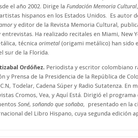
sde el año 2002. Dirige la
Fundación Memoria Cultural
 artistas hispanos en los Estados Unidos. Es autor 
lamor
y editor de la Revista Memoria Cultural, public
y entrevistas. Ha realizado recitales en Miami, New
tálica, técnica
orimetal
(origami metálico) han sido 
l sur de la Florida.
atizabal Ordóñez.
Periodista y escritor colombiano r
n y Prensa de la Presidencia de la República de Col
.C.N, Todelar, Cadena Súper y Radio Sutatenza. En m
vistas Cromos, Vea, y Aquí Está. Dirigió el programa
cuentos
Soné, soñando que soñaba
, presentado en la c
rnacional del Libro Hispano, cuya segunda edición a