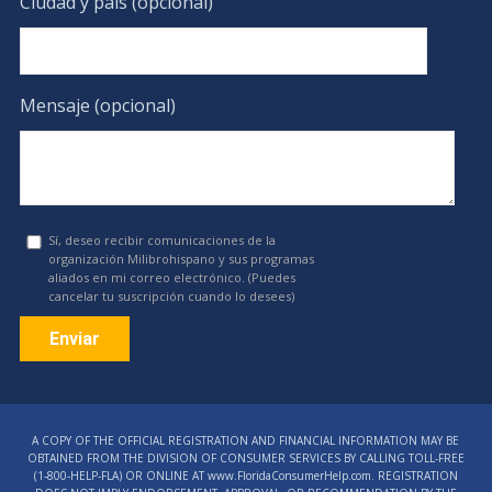
Ciudad y país (opcional)
Mensaje (opcional)
Sí, deseo recibir comunicaciones de la
organización Milibrohispano y sus programas
aliados en mi correo electrónico. (Puedes
cancelar tu suscripción cuando lo desees)
Constant
Contact
A COPY OF THE OFFICIAL REGISTRATION AND FINANCIAL INFORMATION MAY BE
Use.
OBTAINED FROM THE DIVISION OF CONSUMER SERVICES BY CALLING TOLL-FREE
Please
(1‑800‑HELP‑FLA) OR ONLINE AT www.FloridaConsumerHelp.com. REGISTRATION