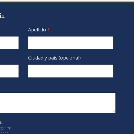
ín
Apellido
*
Ciudad y país (opcional)
la
rogramas
uedes