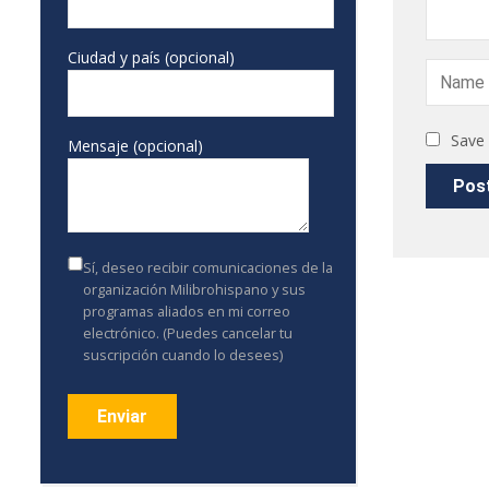
Ciudad y país (opcional)
Save 
Mensaje (opcional)
Sí, deseo recibir comunicaciones de la
organización Milibrohispano y sus
programas aliados en mi correo
electrónico. (Puedes cancelar tu
suscripción cuando lo desees)
Constant