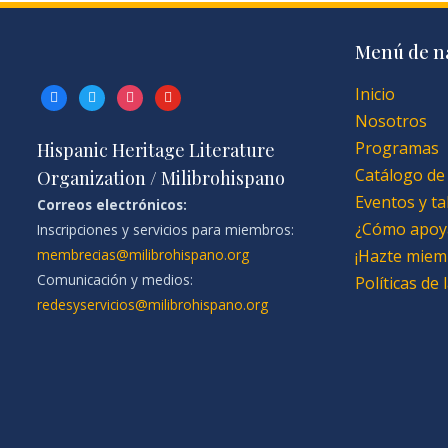
Menú de n
Inicio
facebook
twitter
instagram
youtube
Nosotros
Programas
Hispanic Heritage Literature
Catálogo de
Organization / Milibrohispano
Eventos y ta
Correos electrónicos:
¿Cómo apoy
Inscripciones y servicios para miembros:
membrecias@milibrohispano.org
¡Hazte miem
Comunicación y medios:
Políticas de
redesyservicios@milibrohispano.org