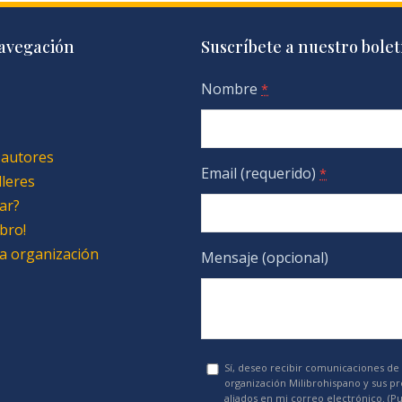
avegación
Suscríbete a nuestro bolet
Nombre
*
 autores
Email (requerido)
*
lleres
ar?
bro!
 la organización
Mensaje (opcional)
Sí, deseo recibir comunicaciones de 
organización Milibrohispano y sus p
aliados en mi correo electrónico. (P