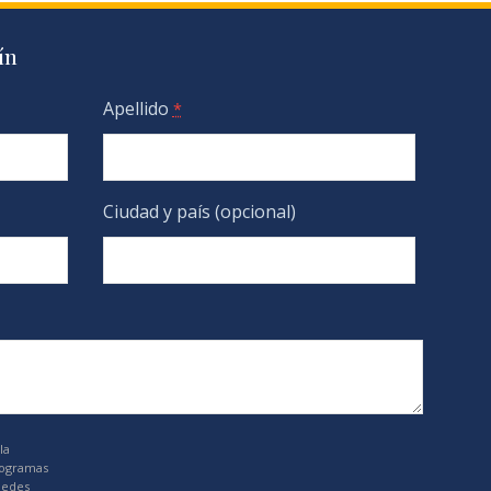
ín
Apellido
*
Ciudad y país (opcional)
la
rogramas
uedes