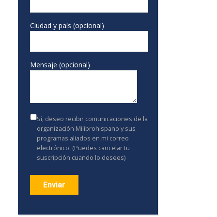
Ciudad y país (opcional)
Mensaje (opcional)
Sí, deseo recibir comunicaciones de la
organización Milibrohispano y sus
programas aliados en mi correo
electrónico. (Puedes cancelar tu
suscripción cuando lo desees)
Constant