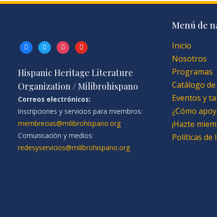
Menú de n
Inicio
facebook
twitter
instagram
youtube
Nosotros
Programas
Hispanic Heritage Literature
Catálogo de
Organization / Milibrohispano
Eventos y ta
Correos electrónicos:
¿Cómo apoy
Inscripciones y servicios para miembros:
membrecias@milibrohispano.org
¡Hazte miem
Comunicación y medios:
Políticas de
redesyservicios@milibrohispano.org