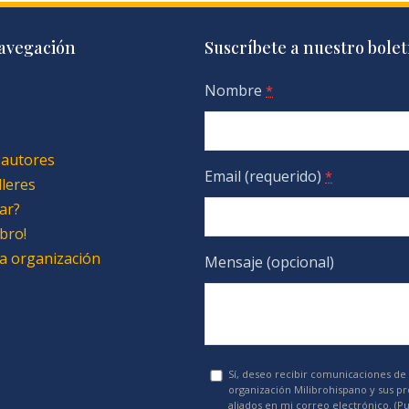
avegación
Suscríbete a nuestro bolet
Nombre
*
 autores
Email (requerido)
*
lleres
ar?
bro!
 la organización
Mensaje (opcional)
Sí, deseo recibir comunicaciones de 
organización Milibrohispano y sus p
aliados en mi correo electrónico. (P