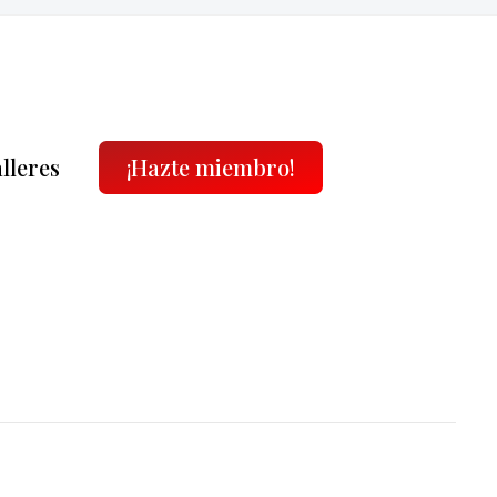
alleres
¡Hazte miembro!