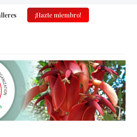
alleres
¡Hazte miembro!