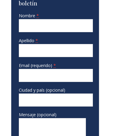
boletín
Nombre
*
Apellido
*
Email (requerido)
*
Ciudad y país (opcional)
Mensaje (opcional)